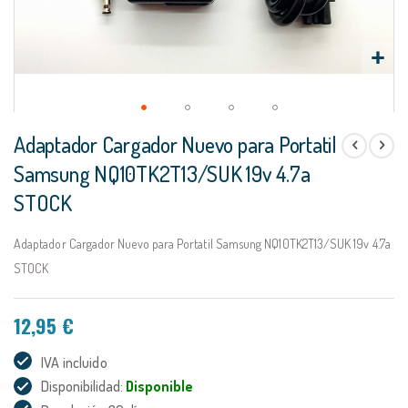
Saltar
Adaptador Cargador Nuevo para Portatil
al
comienzo
Samsung NQ10TK2T13/SUK 19v 4.7a
de
STOCK
la
galería
de
Adaptador Cargador Nuevo para Portatil Samsung NQ10TK2T13/SUK 19v 4.7a
imágenes
STOCK
12,95 €
IVA incluido
Disponibilidad:
Disponible