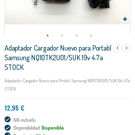
Saltar
Adaptador Cargador Nuevo para Portatil
al
comienzo
Samsung NQ10TK2U01/SUK 19v 4.7a
de
STOCK
la
galería
de
Adaptador Cargador Nuevo para Portatil Samsung NQ10TK2U01/SUK 19v 4.7a
imágenes
STOCK
12,95 €
IVA incluido
Disponibilidad:
Disponible