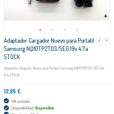
Saltar
Adaptador Cargador Nuevo para Portatil
al
comienzo
Samsung NQ10TP2T03/SEG 19v 4.7a
de
STOCK
la
galería
de
Adaptador Cargador Nuevo para Portatil Samsung NQ10TP2T03/SEG 19v
imágenes
4.7a STOCK
12,95 €
IVA incluido
Disponibilidad:
Disponible