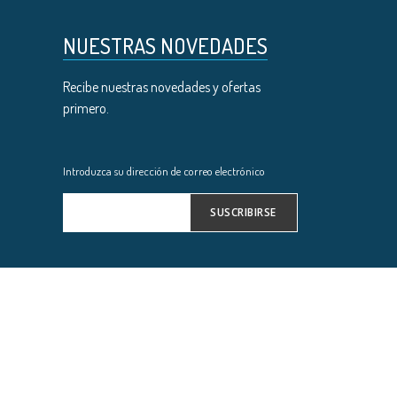
NUESTRAS NOVEDADES
Recibe nuestras novedades y ofertas
primero.
Introduzca su dirección de correo electrónico
SUSCRIBIRSE
Inscríbase
a
nuestro
boletín
de
noticias: