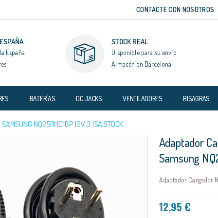
CONTACTE CON NOSOTROS
 ESPAÑA
STOCK REAL
la España
Disponible para su envío
res
Almacén en Barcelona
RES
BATERÍAS
DC JACKS
VENTILADORES
BISAGRAS
 SAMSUNG NQ25RH01BP 19V 3,15A STOCK
Adaptador Ca
Samsung NQ2
Adaptador Cargador N
12,95 €