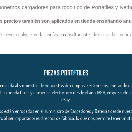
ponemos cargadores para todo tipo de Portátiles y Netb
s precios también
son aplicados en tienda
enseñando anu
Si tienes cualquier duda, por favor consultar antes de realizar la compra
icada al suministro de Repuestos de equipos electrónicos, contando co
l en tienda física y comercio electrónico desde el año 1999, empezando a
eBay.
s están enfocados en el suministro de Cargadores y Baterías desde nuestr
o al ser importadores directos de fábrica, lo que nos permite tener un s