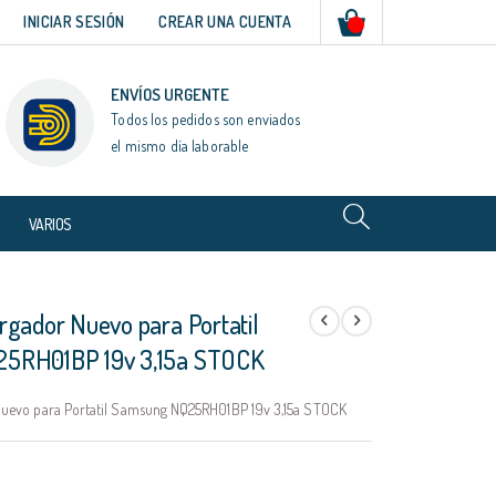
Mi cesta
INICIAR SESIÓN
CREAR UNA CUENTA
ENVÍOS URGENTE
Todos los pedidos son enviados
el mismo día laborable
VARIOS
rgador Nuevo para Portatil
5RH01BP 19v 3,15a STOCK
uevo para Portatil Samsung NQ25RH01BP 19v 3,15a STOCK