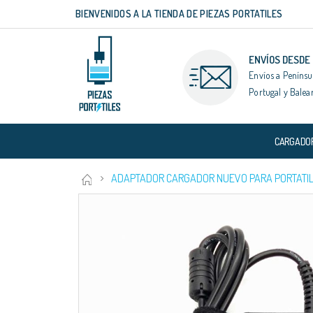
BIENVENIDOS A LA TIENDA DE PIEZAS PORTATILES
Ir
al
contenido
ENVÍOS DESDE
Envíos a Penínsu
Portugal y Balea
CARGADO
ADAPTADOR CARGADOR NUEVO PARA PORTATIL
Saltar
al
final
de
la
galería
de