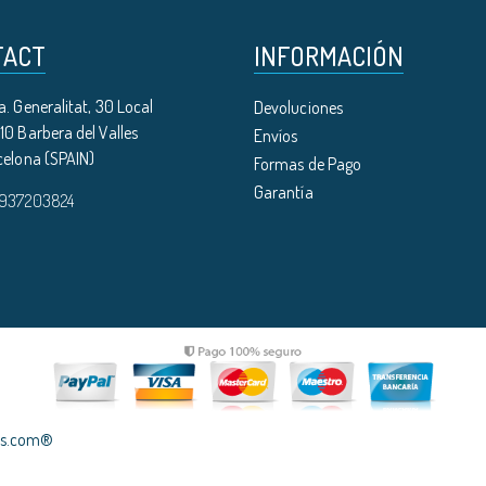
TACT
INFORMACIÓN
. Generalitat, 30 Local
Devoluciones
0 Barbera del Valles
Envíos
celona (SPAIN)
Formas de Pago
Garantía
 937203824
les.com®