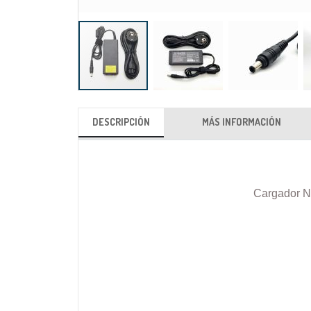
Saltar
al
DESCRIPCIÓN
MÁS INFORMACIÓN
comienzo
de
la
galería
Cargador N
de
imágenes