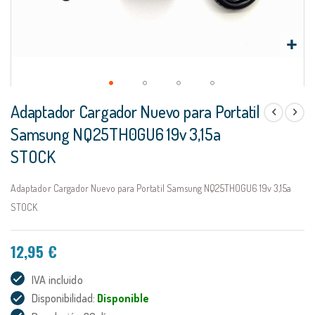
Saltar
Adaptador Cargador Nuevo para Portatil
al
comienzo
Samsung NQ25TH0GU6 19v 3,15a
de
STOCK
la
galería
de
Adaptador Cargador Nuevo para Portatil Samsung NQ25TH0GU6 19v 3,15a
imágenes
STOCK
12,95 €
IVA incluido
Disponibilidad:
Disponible