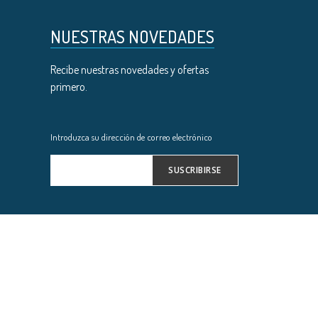
NUESTRAS NOVEDADES
Recibe nuestras novedades y ofertas
primero.
Introduzca su dirección de correo electrónico
SUSCRIBIRSE
Inscríbase
a
nuestro
boletín
de
noticias: