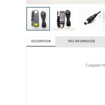
Saltar
al
DESCRIPCIÓN
MÁS INFORMACIÓN
comienzo
de
la
galería
Cargador N
de
imágenes