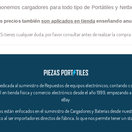
ponemos cargadores para todo tipo de Portátiles y Netb
s precios también
son aplicados en tienda
enseñando anu
Si tienes cualquier duda, por favor consultar antes de realizar la compra
icada al suministro de Repuestos de equipos electrónicos, contando co
l en tienda física y comercio electrónico desde el año 1999, empezando a
eBay.
s están enfocados en el suministro de Cargadores y Baterías desde nuestr
o al ser importadores directos de fábrica, lo que nos permite tener un s