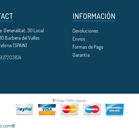
TACT
INFORMACIÓN
. Generalitat, 30 Local
Devoluciones
0 Barbera del Valles
Envíos
celona (SPAIN)
Formas de Pago
Garantía
 937203824
les.com®