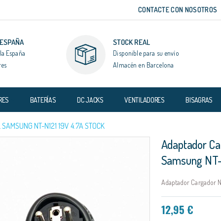
CONTACTE CON NOSOTROS
 ESPAÑA
STOCK REAL
la España
Disponible para su envío
res
Almacén en Barcelona
RES
BATERÍAS
DC JACKS
VENTILADORES
BISAGRAS
SAMSUNG NT-N121 19V 4.7A STOCK
Adaptador Ca
Samsung NT-
Adaptador Cargador N
12,95 €