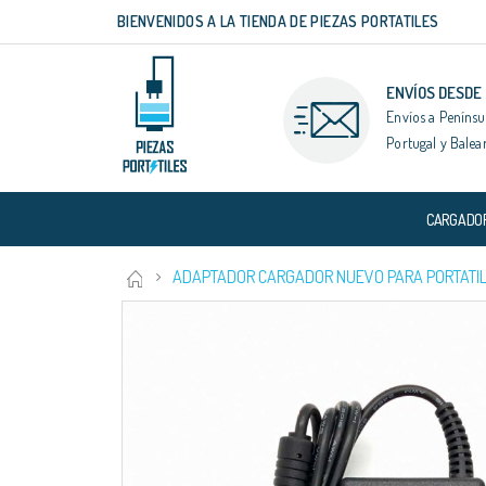
BIENVENIDOS A LA TIENDA DE PIEZAS PORTATILES
Ir
al
contenido
ENVÍOS DESDE
Envíos a Penínsu
Portugal y Balea
CARGADO
ADAPTADOR CARGADOR NUEVO PARA PORTATIL 
Saltar
al
final
de
la
galería
de