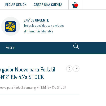
Mi cesta
INICIAR SESIÓN
CREAR UNA CUENTA
ENVÍOS URGENTE
Todos los pedidos son enviados
el mismo día laborable
VARIOS
rgador Nuevo para Portatil
N121 19v 4.7a STOCK
uevo para Portatil Samsung NT-N121 19v 4.7a STOCK