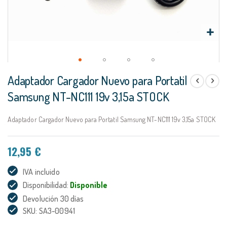
Saltar
Adaptador Cargador Nuevo para Portatil
al
comienzo
Samsung NT-NC111 19v 3,15a STOCK
de
la
Adaptador Cargador Nuevo para Portatil Samsung NT-NC111 19v 3,15a STOCK
galería
de
imágenes
12,95 €
IVA incluido
Disponibilidad:
Disponible
Devolución 30 días
SKU: SA3-00941