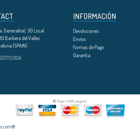
TACT
INFORMACIÓN
. Generalitat, 30 Local
Devoluciones
0 Barbera del Valles
Envíos
celona (SPAIN)
Formas de Pago
Garantía
 937203824
les.com®