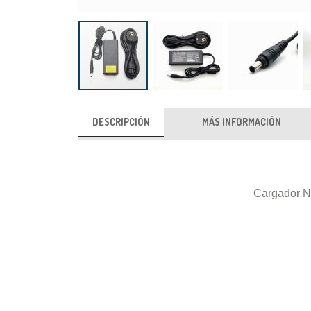
Saltar
al
DESCRIPCIÓN
MÁS INFORMACIÓN
comienzo
de
la
galería
Cargador N
de
imágenes