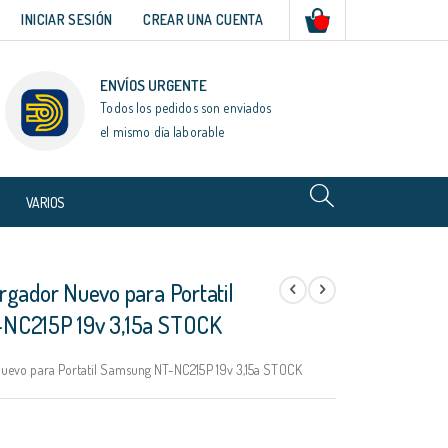
Mi cesta
INICIAR SESIÓN
CREAR UNA CUENTA
ENVÍOS URGENTE
Todos los pedidos son enviados
el mismo día laborable
VARIOS
rgador Nuevo para Portatil
NC215P 19v 3,15a STOCK
uevo para Portatil Samsung NT-NC215P 19v 3,15a STOCK