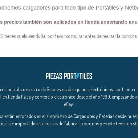
ponemos cargadores para todo tipo de Portátiles y Netb
s precios también
son aplicados en tienda
enseñando anu
Si tienes cualquier duda, por favor consultar antes de realizar la compra
icada al suministro de Repuestos de equipos electrónicos, contando co
l en tienda física y comercio electrónico desde el año 1999, empezando a
eBay.
s están enfocados en el suministro de Cargadores y Baterías desde nuestr
o al ser importadores directos de fábrica, lo que nos permite tener un s