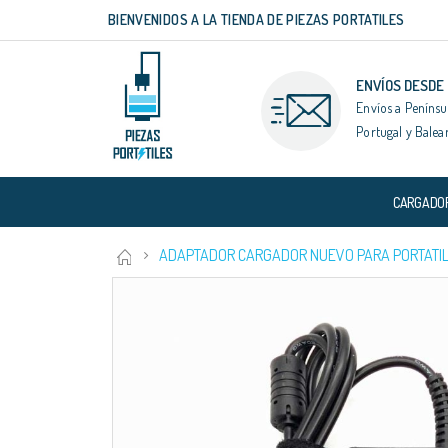
BIENVENIDOS A LA TIENDA DE PIEZAS PORTATILES
Ir
al
contenido
ENVÍOS DESDE
Envíos a Penínsu
Portugal y Balea
CARGADO
ADAPTADOR CARGADOR NUEVO PARA PORTATIL 
Saltar
al
final
de
la
galería
de