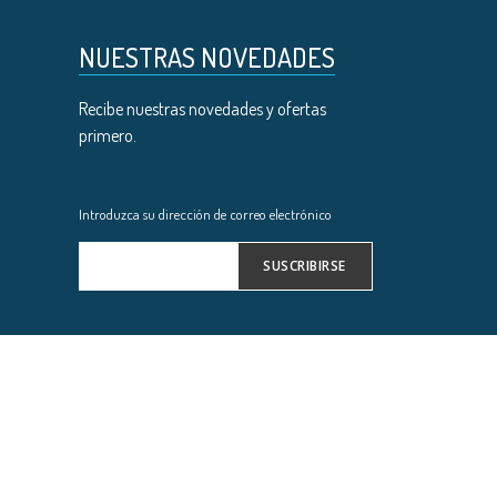
NUESTRAS NOVEDADES
Recibe nuestras novedades y ofertas
primero.
Introduzca su dirección de correo electrónico
SUSCRIBIRSE
Inscríbase
a
nuestro
boletín
de
noticias: