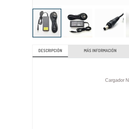
Saltar
al
DESCRIPCIÓN
MÁS INFORMACIÓN
comienzo
de
la
galería
Cargador N
de
imágenes