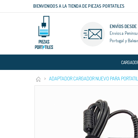
BIENVENIDOS A LA TIENDA DE PIEZAS PORTATILES
Ir
al
contenido
ENVÍOS DESDE
Envíos a Penínsu
Portugal y Balea
CARGADO
ADAPTADOR CARGADOR NUEVO PARA PORTATIL 
Saltar
al
final
de
la
galería
de