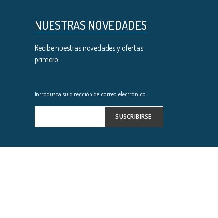
NUESTRAS NOVEDADES
Recibe nuestras novedades y ofertas
primero.
Introduzca su dirección de correo electrónico
SUSCRIBIRSE
Inscríbase
a
nuestro
boletín
de
noticias: