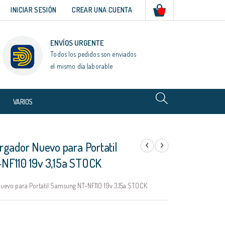
Mi cesta
INICIAR SESIÓN
CREAR UNA CUENTA
ENVÍOS URGENTE
Todos los pedidos son enviados
el mismo día laborable
VARIOS
rgador Nuevo para Portatil
F110 19v 3,15a STOCK
uevo para Portatil Samsung NT-NF110 19v 3,15a STOCK