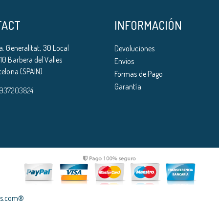
TACT
INFORMACIÓN
. Generalitat, 30 Local
Devoluciones
0 Barbera del Valles
Envíos
celona (SPAIN)
Formas de Pago
Garantía
 937203824
les.com®