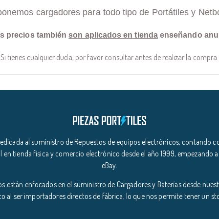
ponemos cargadores para todo tipo de Portátiles y Netb
s precios también
son aplicados en tienda
enseñando anu
Si tienes cualquier duda, por favor consultar antes de realizar la compra
icada al suministro de Repuestos de equipos electrónicos, contando co
l en tienda física y comercio electrónico desde el año 1999, empezando a
eBay.
s están enfocados en el suministro de Cargadores y Baterías desde nuestr
o al ser importadores directos de fábrica, lo que nos permite tener un s