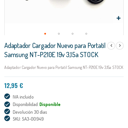
Saltar
Adaptador Cargador Nuevo para Portatil
al
comienzo
Samsung NT-P210E 19v 3,15a STOCK
de
la
Adaptador Cargador Nuevo para Portatil Samsung NT-P210E 19v 3,15a STOCK
galería
de
imágenes
12,95 €
IVA incluido
Disponibilidad:
Disponible
Devolución 30 días
SKU: SA3-00949