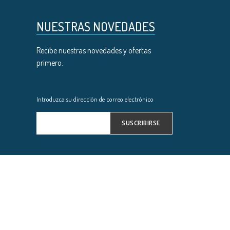
NUESTRAS NOVEDADES
Recibe nuestras novedades y ofertas
primero.
Introduzca su dirección de correo electrónico
SUSCRIBIRSE
Inscríbase
a
nuestro
boletín
de
noticias: