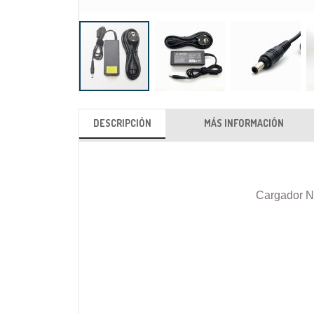
Saltar
al
DESCRIPCIÓN
MÁS INFORMACIÓN
comienzo
de
la
galería
Cargador N
de
imágenes