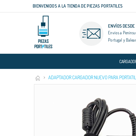
BIENVENIDOS A LA TIENDA DE PIEZAS PORTATILES
Ir
al
contenido
ENVÍOS DESDE
Envíos a Penínsu
Portugal y Balea
CARGADO
ADAPTADOR CARGADOR NUEVO PARA PORTATIL 
Saltar
al
final
de
la
galería
de