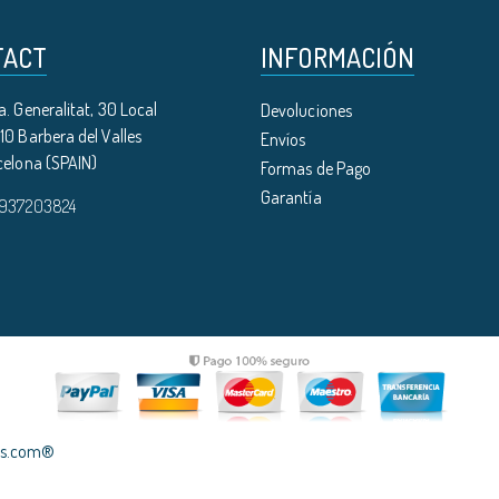
TACT
INFORMACIÓN
. Generalitat, 30 Local
Devoluciones
0 Barbera del Valles
Envíos
celona (SPAIN)
Formas de Pago
Garantía
 937203824
les.com®