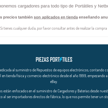
ponemos cargadores para todo tipo de Portátiles y Netb
s precios también
son aplicados en tienda
enseñando anu
Si tienes cualquier duda, por favor consultar antes de realizar la compra
icada al suministro de Repuestos de equipos electrónicos, contando co
l en tienda física y comercio electrónico desde el año 1999, empezando a
eBay.
s están enfocados en el suministro de Cargadores y Baterías desde nuestr
o al ser importadores directos de fábrica, lo que nos permite tener un s