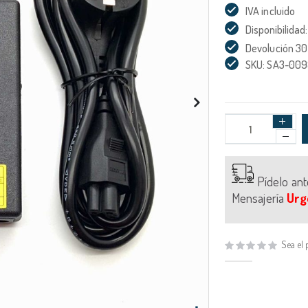
IVA incluido
Disponibilidad:
Devolución 30
SKU: SA3-00
Pídelo an
Mensajería
Urg
Sea el 