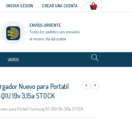
Mi cesta
INICIAR SESIÓN
CREAR UNA CUENTA
ENVÍOS URGENTE
Todos los pedidos son enviados
el mismo día laborable
VARIOS
rgador Nuevo para Portatil
Q1U 19v 3,15a STOCK
uevo para Portatil Samsung NT-Q1U 19v 3,15a STOCK