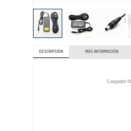
Saltar
al
DESCRIPCIÓN
MÁS INFORMACIÓN
comienzo
de
la
galería
Cargador N
de
imágenes