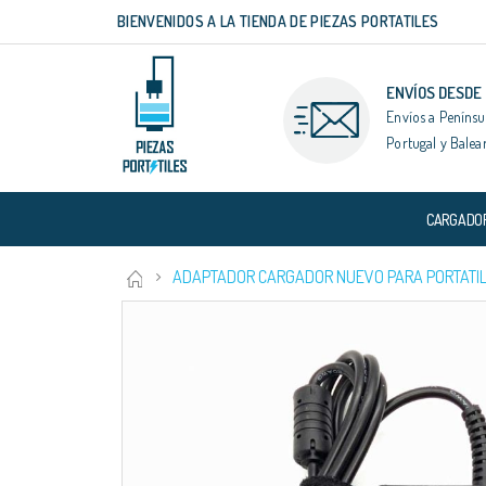
BIENVENIDOS A LA TIENDA DE PIEZAS PORTATILES
Ir
al
contenido
ENVÍOS DESDE
Envíos a Penínsu
Portugal y Balea
CARGADO
ADAPTADOR CARGADOR NUEVO PARA PORTATIL 
Saltar
al
final
de
la
galería
de