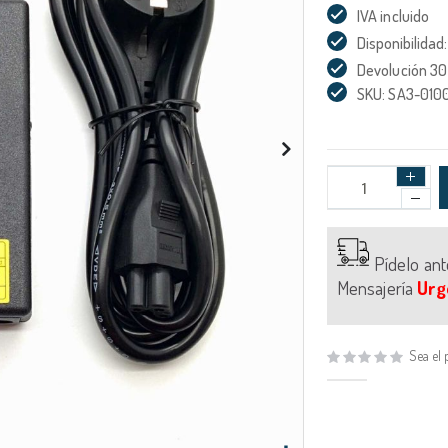
IVA incluido
Disponibilidad:
Devolución 30
SKU: SA3-010
Pídelo an
Mensajería
Urg
Sea el 