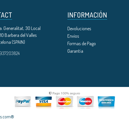
TACT
INFORMACIÓN
. Generalitat, 30 Local
Devoluciones
0 Barbera del Valles
Envíos
celona (SPAIN)
Formas de Pago
Garantía
 937203824
les.com®