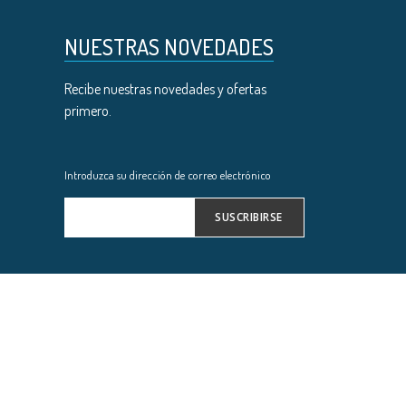
NUESTRAS NOVEDADES
Recibe nuestras novedades y ofertas
primero.
Introduzca su dirección de correo electrónico
SUSCRIBIRSE
Inscríbase
a
nuestro
boletín
de
noticias: