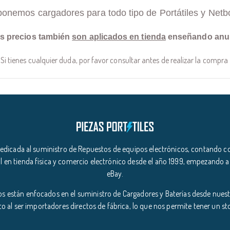
ponemos cargadores para todo tipo de Portátiles y Netb
s precios también
son aplicados en tienda
enseñando anu
Si tienes cualquier duda, por favor consultar antes de realizar la compra
icada al suministro de Repuestos de equipos electrónicos, contando co
l en tienda física y comercio electrónico desde el año 1999, empezando a
eBay.
s están enfocados en el suministro de Cargadores y Baterías desde nuestr
o al ser importadores directos de fábrica, lo que nos permite tener un s