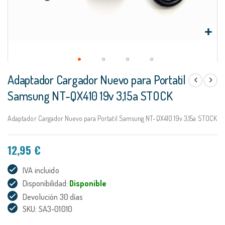
Saltar
Adaptador Cargador Nuevo para Portatil
al
comienzo
Samsung NT-QX410 19v 3,15a STOCK
de
la
Adaptador Cargador Nuevo para Portatil Samsung NT-QX410 19v 3,15a STOCK
galería
de
imágenes
12,95 €
IVA incluido
Disponibilidad:
Disponible
Devolución 30 días
SKU: SA3-01010