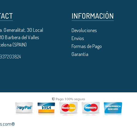
TACT
INFORMACIÓN
. Generalitat, 30 Local
Devoluciones
0 Barbera del Valles
Envíos
celona (SPAIN)
Formas de Pago
Garantía
 937203824
les.com®