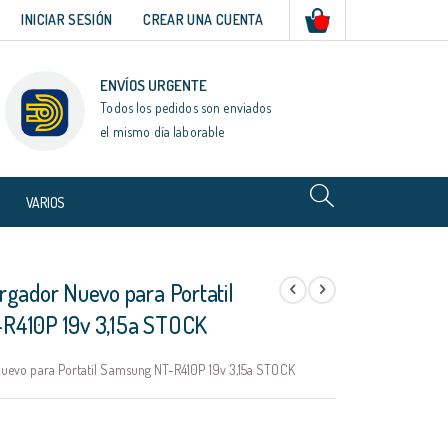
Mi cesta
INICIAR SESIÓN
CREAR UNA CUENTA
ENVÍOS URGENTE
Todos los pedidos son enviados
el mismo día laborable
VARIOS
rgador Nuevo para Portatil
R410P 19v 3,15a STOCK
uevo para Portatil Samsung NT-R410P 19v 3,15a STOCK