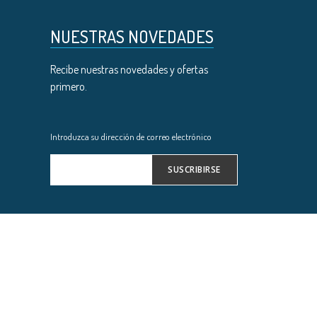
NUESTRAS NOVEDADES
Recibe nuestras novedades y ofertas
primero.
Introduzca su dirección de correo electrónico
SUSCRIBIRSE
Inscríbase
a
nuestro
boletín
de
noticias: