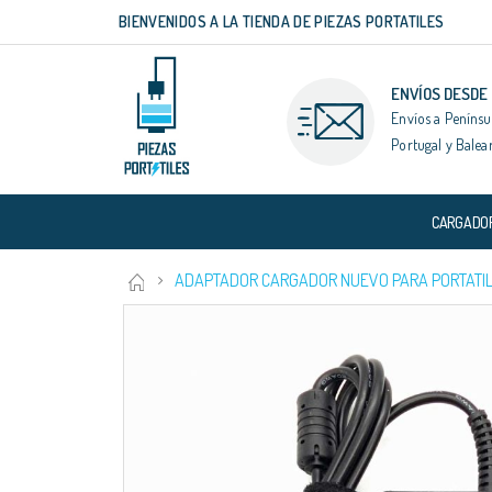
BIENVENIDOS A LA TIENDA DE PIEZAS PORTATILES
Ir
al
contenido
ENVÍOS DESDE
Envíos a Penínsu
Portugal y Balea
CARGADO
ADAPTADOR CARGADOR NUEVO PARA PORTATIL 
Saltar
al
final
de
la
galería
de