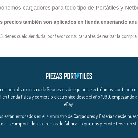
ponemos cargadores para todo tipo de Portátiles y Netb
s precios también
son aplicados en tienda
enseñando anu
Si tienes cualquier duda, por favor consultar antes de realizar la compra
icada al suministro de Repuestos de equipos electrónicos, contando co
l en tienda física y comercio electrónico desde el año 1999, empezando a
eBay.
s están enfocados en el suministro de Cargadores y Baterías desde nuestr
o al ser importadores directos de fábrica, lo que nos permite tener un s