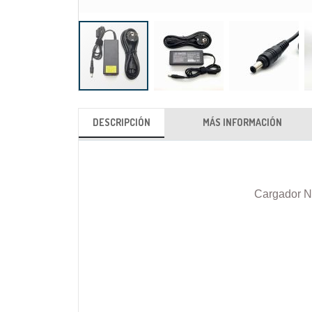
Saltar
al
DESCRIPCIÓN
MÁS INFORMACIÓN
comienzo
de
la
galería
Cargador N
de
imágenes