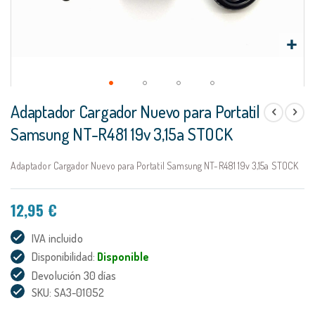
Saltar
Adaptador Cargador Nuevo para Portatil
al
comienzo
Samsung NT-R481 19v 3,15a STOCK
de
la
Adaptador Cargador Nuevo para Portatil Samsung NT-R481 19v 3,15a STOCK
galería
de
imágenes
12,95 €
IVA incluido
Disponibilidad:
Disponible
Devolución 30 días
SKU: SA3-01052