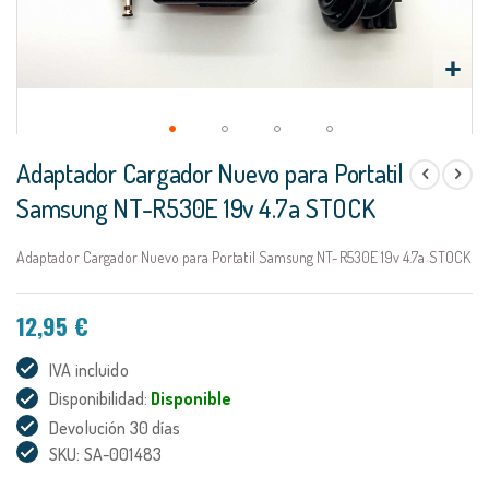
Saltar
Adaptador Cargador Nuevo para Portatil
al
comienzo
Samsung NT-R530E 19v 4.7a STOCK
de
la
Adaptador Cargador Nuevo para Portatil Samsung NT-R530E 19v 4.7a STOCK
galería
de
imágenes
12,95 €
IVA incluido
Disponibilidad:
Disponible
Devolución 30 días
SKU: SA-001483