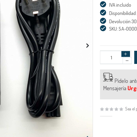
IVA incluido
Disponibilidad:
Devolución 30
SKU: SA-000
Pídelo an
Mensajería
Urg
Sea el 