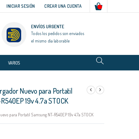
Mi cesta
INICIAR SESIÓN
CREAR UNA CUENTA
ENVÍOS URGENTE
Todos los pedidos son enviados
el mismo día laborable
VARIOS
rgador Nuevo para Portatil
R540EP 19v 4.7a STOCK
uevo para Portatil Samsung NT-R540EP 19v 4.7a STOCK