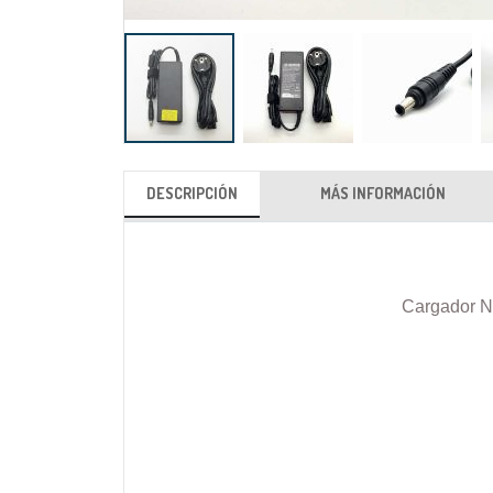
Saltar
al
DESCRIPCIÓN
MÁS INFORMACIÓN
comienzo
de
la
galería
Cargador N
de
imágenes