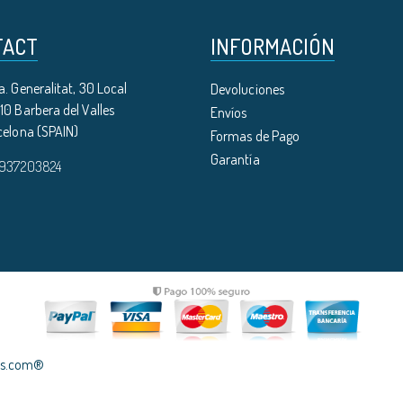
TACT
INFORMACIÓN
. Generalitat, 30 Local
Devoluciones
0 Barbera del Valles
Envíos
celona (SPAIN)
Formas de Pago
Garantía
 937203824
les.com®