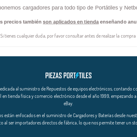
ponemos cargadores para todo tipo de Portátiles y Netb
s precios también
son aplicados en tienda
enseñando anu
Si tienes cualquier duda, por favor consultar antes de realizar la compra
icada al suministro de Repuestos de equipos electrónicos, contando co
l en tienda física y comercio electrónico desde el año 1999, empezando a
eBay.
s están enfocados en el suministro de Cargadores y Baterías desde nuestr
o al ser importadores directos de fábrica, lo que nos permite tener un s