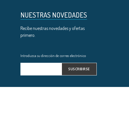
NUESTRAS NOVEDADES
Recibe nuestras novedades y ofertas
primero.
Introduzca su dirección de correo electrónico
SUSCRIBIRSE
Inscríbase
a
nuestro
boletín
de
noticias: