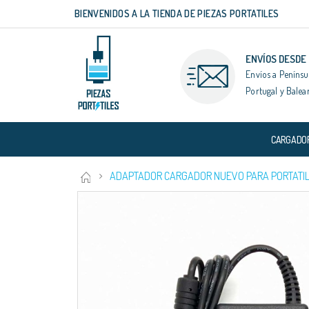
BIENVENIDOS A LA TIENDA DE PIEZAS PORTATILES
Ir
al
contenido
ENVÍOS DESDE
Envíos a Penínsu
Portugal y Balea
CARGADO
ADAPTADOR CARGADOR NUEVO PARA PORTATIL 
Saltar
al
final
de
la
galería
de