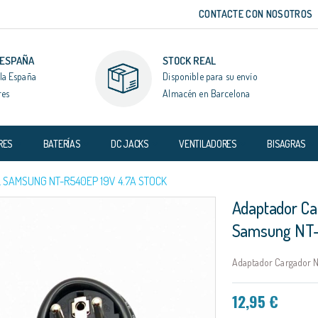
CONTACTE CON NOSOTROS
 ESPAÑA
STOCK REAL
la España
Disponible para su envío
res
Almacén en Barcelona
RES
BATERÍAS
DC JACKS
VENTILADORES
BISAGRAS
SAMSUNG NT-R540EP 19V 4.7A STOCK
Adaptador Ca
Samsung NT-
Adaptador Cargador N
12,95 €