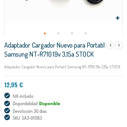
Saltar
Adaptador Cargador Nuevo para Portatil
al
comienzo
Samsung NT-R710 19v 3,15a STOCK
de
la
Adaptador Cargador Nuevo para Portatil Samsung NT-R710 19v 3,15a STOCK
galería
de
imágenes
12,95 €
IVA incluido
Disponibilidad:
Disponible
Devolución 30 días
SKU: SA3-01083