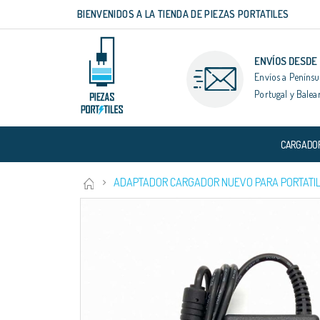
BIENVENIDOS A LA TIENDA DE PIEZAS PORTATILES
Ir
al
contenido
ENVÍOS DESDE
Envíos a Penínsu
Portugal y Balea
CARGADO
ADAPTADOR CARGADOR NUEVO PARA PORTATIL 
Saltar
al
final
de
la
galería
de