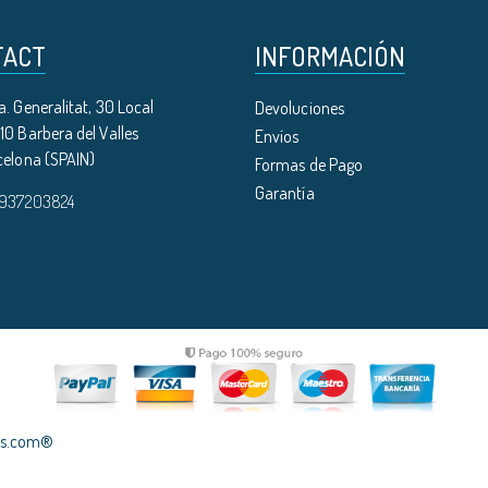
TACT
INFORMACIÓN
. Generalitat, 30 Local
Devoluciones
0 Barbera del Valles
Envíos
celona (SPAIN)
Formas de Pago
Garantía
 937203824
les.com®