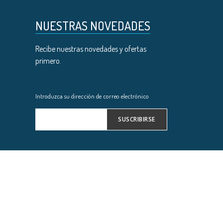
NUESTRAS NOVEDADES
Recibe nuestras novedades y ofertas
primero.
Introduzca su dirección de correo electrónico
SUSCRIBIRSE
Inscríbase
a
nuestro
boletín
de
noticias: