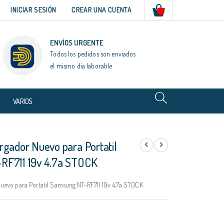
Mi cesta
INICIAR SESIÓN
CREAR UNA CUENTA
ENVÍOS URGENTE
Todos los pedidos son enviados
el mismo día laborable
VARIOS
rgador Nuevo para Portatil
RF711 19v 4.7a STOCK
uevo para Portatil Samsung NT-RF711 19v 4.7a STOCK