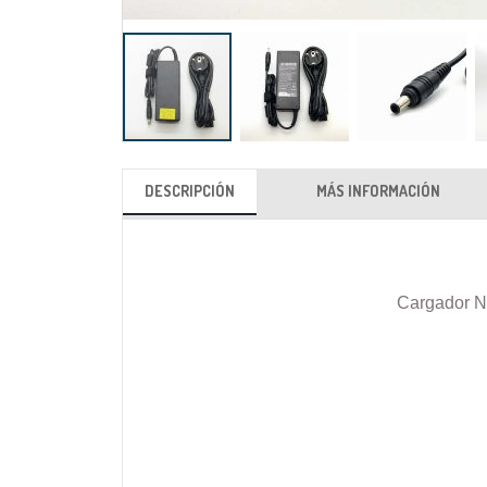
Saltar
al
DESCRIPCIÓN
MÁS INFORMACIÓN
comienzo
de
la
galería
Cargador N
de
imágenes