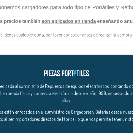
ponemos cargadores para todo tipo de Portátiles y Netb
s precios también
son aplicados en tienda
enseñando anu
Si tienes cualquier duda, por favor consultar antes de realizar la compra
icada al suministro de Repuestos de equipos electrónicos, contando co
l en tienda física y comercio electrónico desde el año 1999, empezando a
eBay.
s están enfocados en el suministro de Cargadores y Baterías desde nuestr
o al ser importadores directos de fábrica, lo que nos permite tener un s