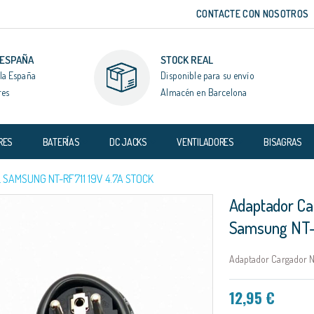
CONTACTE CON NOSOTROS
 ESPAÑA
STOCK REAL
la España
Disponible para su envío
res
Almacén en Barcelona
RES
BATERÍAS
DC JACKS
VENTILADORES
BISAGRAS
SAMSUNG NT-RF711 19V 4.7A STOCK
Adaptador Ca
Samsung NT-
Adaptador Cargador N
12,95 €