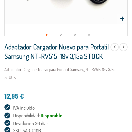
Saltar
Adaptador Cargador Nuevo para Portatil
al
comienzo
Samsung NT-RV515I 19v 3,15a STOCK
de
la
Adaptador Cargador Nuevo para Portatil Samsung NT-RV515I 19v 3,15a
galería
de
STOCK
imágenes
12,95 €
IVA incluido
Disponibilidad:
Disponible
Devolución 30 días
SKU: SA3-01116