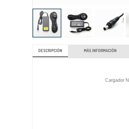
Saltar
al
DESCRIPCIÓN
MÁS INFORMACIÓN
comienzo
de
la
galería
Cargador N
de
imágenes