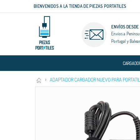
BIENVENIDOS A LA TIENDA DE PIEZAS PORTATILES
Ir
al
contenido
ENVÍOS DESDE
Envíos a Penínsu
Portugal y Balea
CARGADO
ADAPTADOR CARGADOR NUEVO PARA PORTATIL 
Saltar
al
final
de
la
galería
de