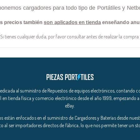
ponemos cargadores para todo tipo de Portátiles y Netb
s precios también
son aplicados en tienda
enseñando anu
Si tienes cualquier duda, por favor consultar antes de realizar la compra
icada al suministro de Repuestos de equipos electrónicos, contando co
l en tienda física y comercio electrónico desde el año 1999, empezando a
eBay.
s están enfocados en el suministro de Cargadores y Baterías desde nuestr
o al ser importadores directos de fábrica, lo que nos permite tener un s