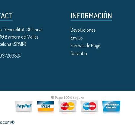
TACT
INFORMACIÓN
. Generalitat, 30 Local
Devoluciones
0 Barbera del Valles
Envíos
celona (SPAIN)
Formas de Pago
Garantía
 937203824
les.com®