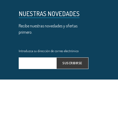
NUESTRAS NOVEDADES
Recibe nuestras novedades y ofertas
primero.
Introduzca su dirección de correo electrónico
SUSCRIBIRSE
Inscríbase
a
nuestro
boletín
de
noticias: