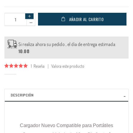
AÑADIR AL CARRITO
Si realiza ahora su pedido , el día de entrega estimada:
10.08
1
Reseña
Valora este producto
Valoración:
100
100
% of
DESCRIPCIÓN
Cargador Nuevo Compatible para Portátiles