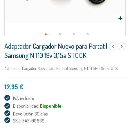
Saltar
Adaptador Cargador Nuevo para Portatil
al
comienzo
Samsung NT10 19v 3,15a STOCK
de
la
Adaptador Cargador Nuevo para Portatil Samsung NT10 19v 3,15a STOCK
galería
de
imágenes
12,95 €
IVA incluido
Disponibilidad:
Disponible
Devolución 30 días
SKU: SA3-00639