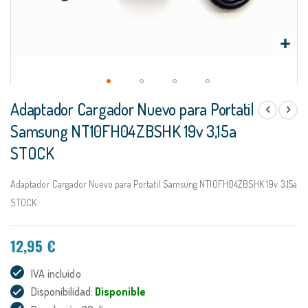
Saltar
Adaptador Cargador Nuevo para Portatil
al
comienzo
Samsung NT10FH04ZBSHK 19v 3,15a
de
STOCK
la
galería
de
Adaptador Cargador Nuevo para Portatil Samsung NT10FH04ZBSHK 19v 3,15a
imágenes
STOCK
12,95 €
IVA incluido
Disponibilidad:
Disponible