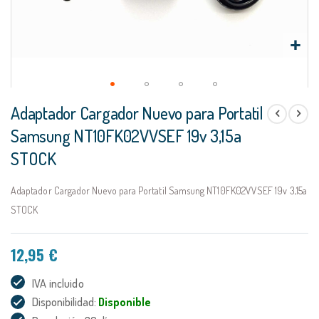
Saltar
Adaptador Cargador Nuevo para Portatil
al
comienzo
Samsung NT10FK02VVSEF 19v 3,15a
de
STOCK
la
galería
de
Adaptador Cargador Nuevo para Portatil Samsung NT10FK02VVSEF 19v 3,15a
imágenes
STOCK
12,95 €
IVA incluido
Disponibilidad:
Disponible