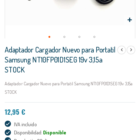
Saltar
Adaptador Cargador Nuevo para Portatil
al
comienzo
Samsung NT10FP01D1SEG 19v 3,15a
de
STOCK
la
galería
de
Adaptador Cargador Nuevo para Portatil Samsung NT10FP01D1SEG 19v 3,15a
imágenes
STOCK
12,95 €
IVA incluido
Disponibilidad:
Disponible