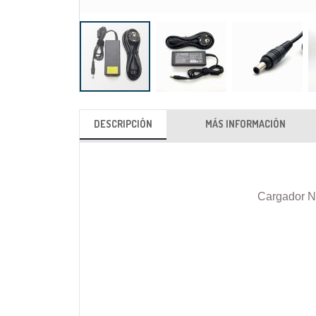
Saltar
al
DESCRIPCIÓN
MÁS INFORMACIÓN
comienzo
de
la
galería
Cargador N
de
imágenes