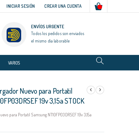
Mi cesta
INICIAR SESIÓN
CREAR UNA CUENTA
ENVÍOS URGENTE
Todos los pedidos son enviados
el mismo día laborable
VARIOS
rgador Nuevo para Portatil
0FP03DRSEF 19v 3,15a STOCK
uevo para Portatil Samsung NT10FP03DRSEF 19v 3,15a