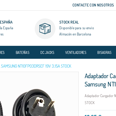
CONTACTE CON NOSOTROS
 ESPAÑA
STOCK REAL
la España
Disponible para su envío
res
Almacén en Barcelona
RES
BATERÍAS
DC JACKS
VENTILADORES
BISAGRAS
 SAMSUNG NT10FP03DRSEF 19V 3,15A STOCK
Adaptador Ca
Samsung NT1
Adaptador Cargador N
STOCK