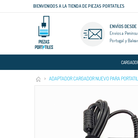
BIENVENIDOS A LA TIENDA DE PIEZAS PORTATILES
Ir
al
contenido
ENVÍOS DESDE
Envíos a Penínsu
Portugal y Balea
CARGADO
ADAPTADOR CARGADOR NUEVO PARA PORTATIL
Saltar
al
final
de
la
galería
de