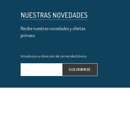
NUESTRAS NOVEDADES
Recibe nuestras novedades y ofertas
primero.
Introduzca su dirección de correo electrónico
SUSCRIBIRSE
Inscríbase
a
nuestro
boletín
de
noticias: