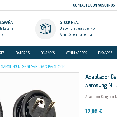
CONTACTE CON NOSOTROS
 ESPAÑA
STOCK REAL
la España
Disponible para su envío
res
Almacén en Barcelona
RES
BATERÍAS
DC JACKS
VENTILADORES
BISAGRAS
 SAMSUNG NT300E7AH 19V 3,15A STOCK
Adaptador Ca
Samsung NT3
Adaptador Cargador N
12,95 €