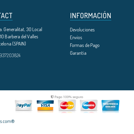
TACT
INFORMACIÓN
. Generalitat, 30 Local
Devoluciones
0 Barbera del Valles
Envíos
celona (SPAIN)
Formas de Pago
Garantía
 937203824
les.com®