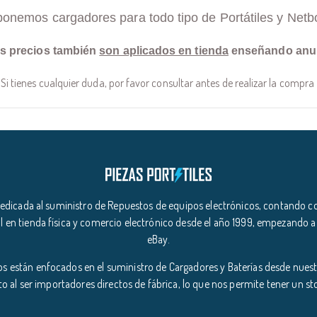
ponemos cargadores para todo tipo de Portátiles y Netb
s precios también
son aplicados en tienda
enseñando anu
Si tienes cualquier duda, por favor consultar antes de realizar la compra
icada al suministro de Repuestos de equipos electrónicos, contando co
l en tienda física y comercio electrónico desde el año 1999, empezando a
eBay.
s están enfocados en el suministro de Cargadores y Baterías desde nuestr
o al ser importadores directos de fábrica, lo que nos permite tener un s