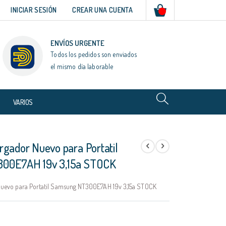
Mi cesta
INICIAR SESIÓN
CREAR UNA CUENTA
ENVÍOS URGENTE
Todos los pedidos son enviados
el mismo día laborable
VARIOS
rgador Nuevo para Portatil
00E7AH 19v 3,15a STOCK
uevo para Portatil Samsung NT300E7AH 19v 3,15a STOCK