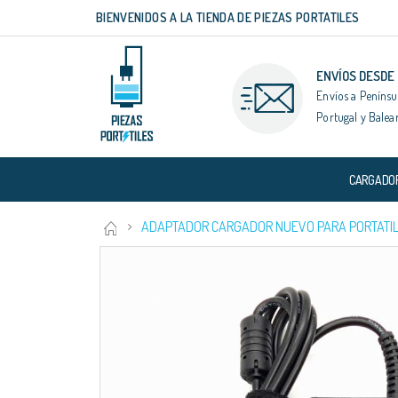
BIENVENIDOS A LA TIENDA DE PIEZAS PORTATILES
Ir
al
contenido
ENVÍOS DESDE
Envíos a Penínsu
Portugal y Balea
CARGADO
ADAPTADOR CARGADOR NUEVO PARA PORTATIL
Saltar
al
final
de
la
galería
de