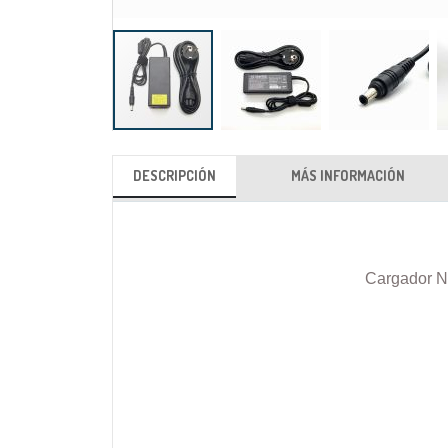
Saltar
al
DESCRIPCIÓN
MÁS INFORMACIÓN
comienzo
de
la
galería
Cargador N
de
imágenes