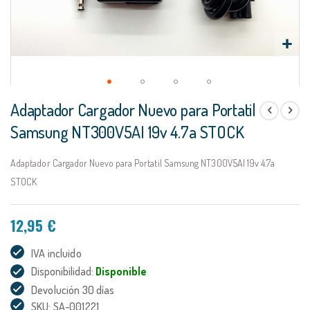
Saltar
Adaptador Cargador Nuevo para Portatil
al
comienzo
Samsung NT300V5AI 19v 4.7a STOCK
de
la
Adaptador Cargador Nuevo para Portatil Samsung NT300V5AI 19v 4.7a
galería
de
STOCK
imágenes
12,95 €
IVA incluido
Disponibilidad:
Disponible
Devolución 30 días
SKU: SA-001221