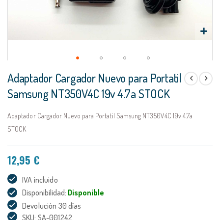
Saltar
Adaptador Cargador Nuevo para Portatil
al
comienzo
Samsung NT350V4C 19v 4.7a STOCK
de
la
Adaptador Cargador Nuevo para Portatil Samsung NT350V4C 19v 4.7a
galería
de
STOCK
imágenes
12,95 €
IVA incluido
Disponibilidad:
Disponible
Devolución 30 días
SKU: SA-001242