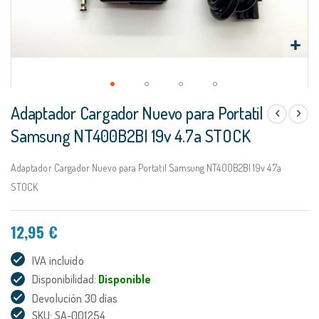
Saltar
Adaptador Cargador Nuevo para Portatil
al
comienzo
Samsung NT400B2BI 19v 4.7a STOCK
de
la
Adaptador Cargador Nuevo para Portatil Samsung NT400B2BI 19v 4.7a
galería
de
STOCK
imágenes
12,95 €
IVA incluido
Disponibilidad:
Disponible
Devolución 30 días
SKU: SA-001254