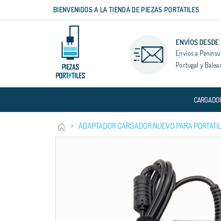
BIENVENIDOS A LA TIENDA DE PIEZAS PORTATILES
Ir
al
contenido
ENVÍOS DESDE
Envíos a Penínsu
Portugal y Balea
CARGADO
ADAPTADOR CARGADOR NUEVO PARA PORTATIL
Saltar
al
final
de
la
galería
de