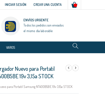
Mi cesta
INICIAR SESIÓN
CREAR UNA CUENTA
ENVÍOS URGENTE
Todos los pedidos son enviados
el mismo día laborable
VARIOS
rgador Nuevo para Portatil
00B5BE 19v 3,15a STOCK
uevo para Portatil Samsung NT400B5BE 19v 3,15a STOCK