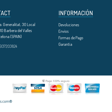
TACT
INFORMACIÓN
. Generalitat, 30 Local
Devoluciones
0 Barbera del Valles
Envíos
celona (SPAIN)
Formas de Pago
Garantía
 937203824
les.com®