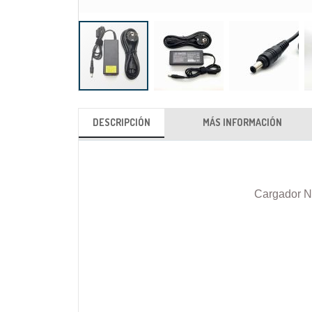
Saltar
al
DESCRIPCIÓN
MÁS INFORMACIÓN
comienzo
de
la
galería
Cargador N
de
imágenes