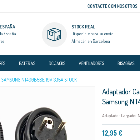
CONTACTE CON NOSOTROS
 ESPAÑA
STOCK REAL
la España
Disponible para su envío
res
Almacén en Barcelona
RES
BATERÍAS
DC JACKS
VENTILADORES
BISAGRAS
 SAMSUNG NT400B5BE 19V 3,15A STOCK
Adaptador Ca
Samsung NT4
Adaptador Cargador N
12,95 €