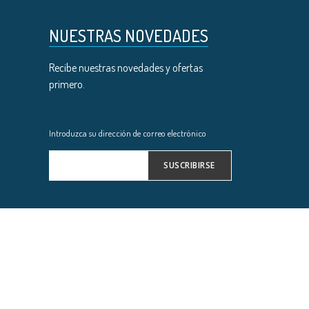
NUESTRAS NOVEDADES
Recibe nuestras novedades y ofertas
primero.
Introduzca su dirección de correo electrónico
SUSCRIBIRSE
Inscríbase
a
nuestro
boletín
de
noticias: