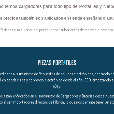
ponemos cargadores para todo tipo de Portátiles y Netb
s precios también
son aplicados en tienda
enseñando anu
Si tienes cualquier duda, por favor consultar antes de realizar la compra
icada al suministro de Repuestos de equipos electrónicos, contando co
l en tienda física y comercio electrónico desde el año 1999, empezando a
eBay.
s están enfocados en el suministro de Cargadores y Baterías desde nuestr
o al ser importadores directos de fábrica, lo que nos permite tener un s