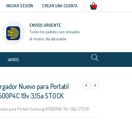
Mi cesta
INICIAR SESIÓN
CREAR UNA CUENTA
ENVÍOS URGENTE
Todos los pedidos son enviados
el mismo día laborable
VARIOS
rgador Nuevo para Portatil
00P4C 19v 3,15a STOCK
uevo para Portatil Samsung NT500P4C 19v 3,15a STOCK