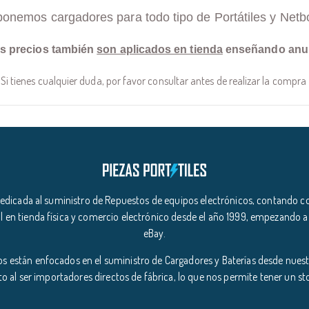
ponemos cargadores para todo tipo de Portátiles y Netb
s precios también
son aplicados en tienda
enseñando anu
Si tienes cualquier duda, por favor consultar antes de realizar la compra
icada al suministro de Repuestos de equipos electrónicos, contando co
l en tienda física y comercio electrónico desde el año 1999, empezando a
eBay.
s están enfocados en el suministro de Cargadores y Baterías desde nuestr
o al ser importadores directos de fábrica, lo que nos permite tener un s