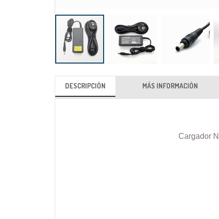
Saltar
al
DESCRIPCIÓN
MÁS INFORMACIÓN
comienzo
de
la
galería
Cargador N
de
imágenes