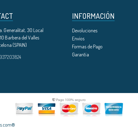
TACT
INFORMACIÓN
. Generalitat, 30 Local
Devoluciones
0 Barbera del Valles
Envíos
celona (SPAIN)
Formas de Pago
Garantía
 937203824
les.com®