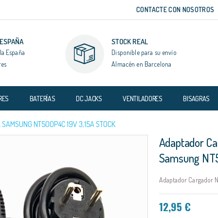
CONTACTE CON NOSOTROS
 ESPAÑA
STOCK REAL
la España
Disponible para su envío
res
Almacén en Barcelona
RES
BATERÍAS
DC JACKS
VENTILADORES
BISAGRAS
SAMSUNG NT500P4C 19V 3,15A STOCK
Adaptador Ca
Samsung NT5
Adaptador Cargador N
12,95 €