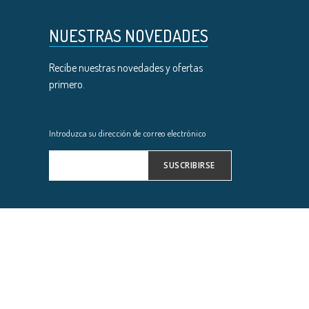
NUESTRAS NOVEDADES
Recibe nuestras novedades y ofertas
primero.
Introduzca su dirección de correo electrónico
SUSCRIBIRSE
Inscríbase
a
nuestro
boletín
de
noticias: