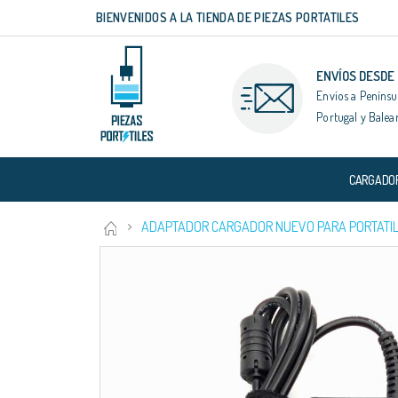
BIENVENIDOS A LA TIENDA DE PIEZAS PORTATILES
Ir
al
contenido
ENVÍOS DESDE
Envíos a Penínsu
Portugal y Balea
CARGADO
ADAPTADOR CARGADOR NUEVO PARA PORTATIL 
Saltar
al
final
de
la
galería
de