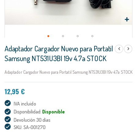
Saltar
Adaptador Cargador Nuevo para Portatil
al
comienzo
Samsung NT531U3BI 19v 4.7a STOCK
de
la
Adaptador Cargador Nuevo para Portatil Samsung NT531U3BI 19v 4.7a STOCK
galería
de
imágenes
12,95 €
IVA incluido
Disponibilidad:
Disponible
Devolución 30 días
SKU: SA-001270