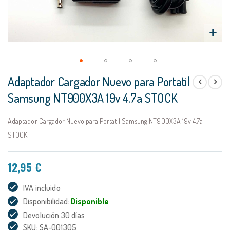
Saltar
Adaptador Cargador Nuevo para Portatil
al
comienzo
Samsung NT900X3A 19v 4.7a STOCK
de
la
Adaptador Cargador Nuevo para Portatil Samsung NT900X3A 19v 4.7a
galería
de
STOCK
imágenes
12,95 €
IVA incluido
Disponibilidad:
Disponible
Devolución 30 días
SKU: SA-001305