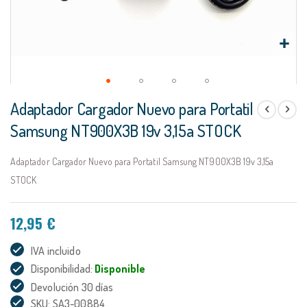
Saltar
Adaptador Cargador Nuevo para Portatil
al
comienzo
Samsung NT900X3B 19v 3,15a STOCK
de
la
Adaptador Cargador Nuevo para Portatil Samsung NT900X3B 19v 3,15a
galería
de
STOCK
imágenes
12,95 €
IVA incluido
Disponibilidad:
Disponible
Devolución 30 días
SKU: SA3-00884