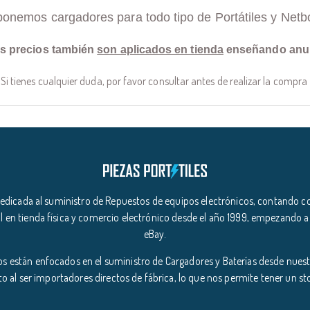
ponemos cargadores para todo tipo de Portátiles y Netb
s precios también
son aplicados en tienda
enseñando anu
Si tienes cualquier duda, por favor consultar antes de realizar la compra
icada al suministro de Repuestos de equipos electrónicos, contando co
l en tienda física y comercio electrónico desde el año 1999, empezando a
eBay.
s están enfocados en el suministro de Cargadores y Baterías desde nuestr
o al ser importadores directos de fábrica, lo que nos permite tener un s