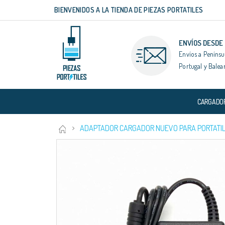
BIENVENIDOS A LA TIENDA DE PIEZAS PORTATILES
Ir
al
contenido
ENVÍOS DESDE
Envíos a Penínsu
Portugal y Balea
CARGADO
ADAPTADOR CARGADOR NUEVO PARA PORTATIL
Saltar
al
final
de
la
galería
de