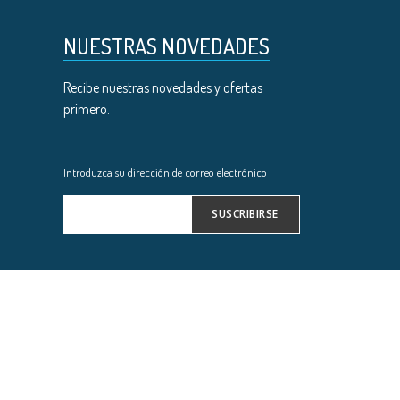
NUESTRAS NOVEDADES
Recibe nuestras novedades y ofertas
primero.
Introduzca su dirección de correo electrónico
SUSCRIBIRSE
Inscríbase
a
nuestro
boletín
de
noticias: