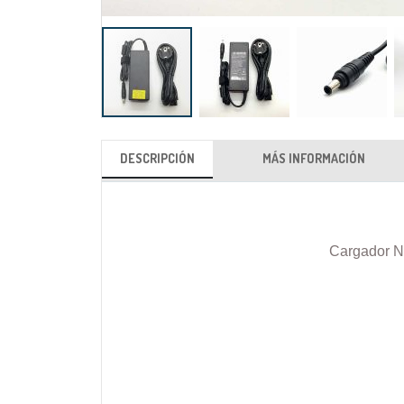
Saltar
al
DESCRIPCIÓN
MÁS INFORMACIÓN
comienzo
de
la
galería
Cargador N
de
imágenes