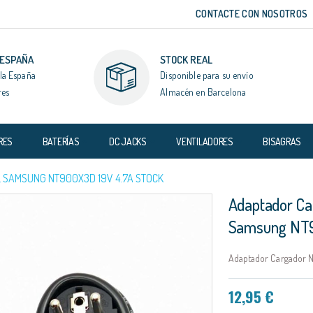
CONTACTE CON NOSOTROS
 ESPAÑA
STOCK REAL
la España
Disponible para su envío
res
Almacén en Barcelona
RES
BATERÍAS
DC JACKS
VENTILADORES
BISAGRAS
 SAMSUNG NT900X3D 19V 4.7A STOCK
Adaptador Ca
Samsung NT9
Adaptador Cargador N
12,95 €