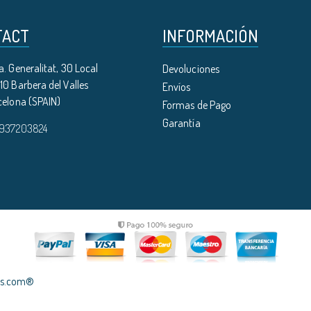
TACT
INFORMACIÓN
. Generalitat, 30 Local
Devoluciones
0 Barbera del Valles
Envíos
celona (SPAIN)
Formas de Pago
Garantía
 937203824
les.com®