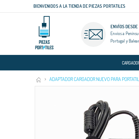
BIENVENIDOS A LA TIENDA DE PIEZAS PORTATILES
Ir
al
contenido
ENVÍOS DESDE
Envíos a Penínsu
Portugal y Balea
CARGADO
ADAPTADOR CARGADOR NUEVO PARA PORTATIL
Saltar
al
final
de
la
galería
de