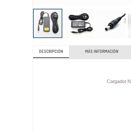
Saltar
al
DESCRIPCIÓN
MÁS INFORMACIÓN
comienzo
de
la
galería
Cargador N
de
imágenes