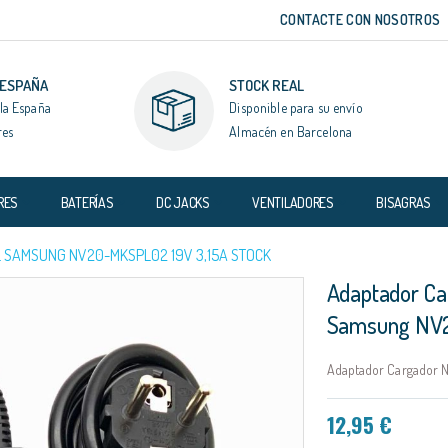
CONTACTE CON NOSOTROS
 ESPAÑA
STOCK REAL
la España
Disponible para su envío
res
Almacén en Barcelona
RES
BATERÍAS
DC JACKS
VENTILADORES
BISAGRAS
 SAMSUNG NV20-MKSPL02 19V 3,15A STOCK
Adaptador Ca
Samsung NV2
Adaptador Cargador N
12,95 €