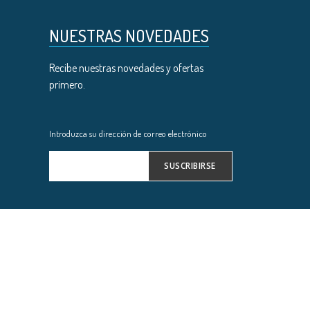
NUESTRAS NOVEDADES
Recibe nuestras novedades y ofertas
primero.
Introduzca su dirección de correo electrónico
SUSCRIBIRSE
Inscríbase
a
nuestro
boletín
de
noticias: