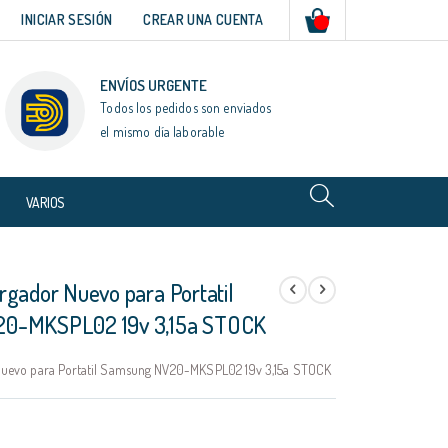
Mi cesta
INICIAR SESIÓN
CREAR UNA CUENTA
ENVÍOS URGENTE
Todos los pedidos son enviados
el mismo día laborable
VARIOS
rgador Nuevo para Portatil
0-MKSPL02 19v 3,15a STOCK
uevo para Portatil Samsung NV20-MKSPL02 19v 3,15a STOCK