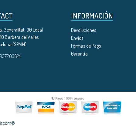
TACT
INFORMACIÓN
. Generalitat, 30 Local
Devoluciones
0 Barbera del Valles
Envíos
celona (SPAIN)
Formas de Pago
Garantía
 937203824
les.com®