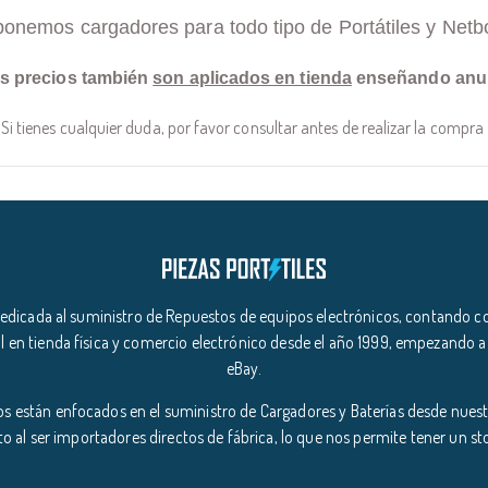
ponemos cargadores para todo tipo de Portátiles y Netb
s precios también
son aplicados en tienda
enseñando anu
Si tienes cualquier duda, por favor consultar antes de realizar la compra
icada al suministro de Repuestos de equipos electrónicos, contando co
l en tienda física y comercio electrónico desde el año 1999, empezando a
eBay.
s están enfocados en el suministro de Cargadores y Baterías desde nuestr
o al ser importadores directos de fábrica, lo que nos permite tener un s