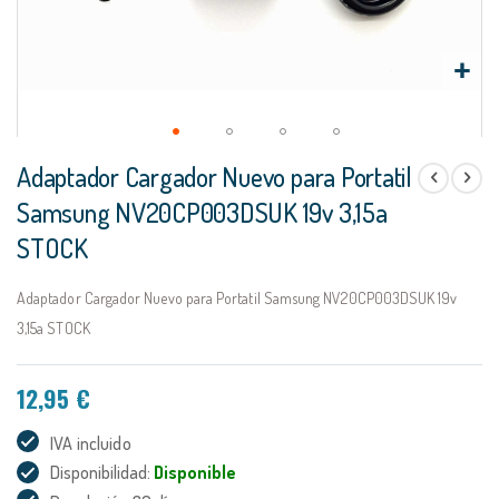
Saltar
Adaptador Cargador Nuevo para Portatil
al
comienzo
Samsung NV20CP003DSUK 19v 3,15a
de
STOCK
la
galería
de
Adaptador Cargador Nuevo para Portatil Samsung NV20CP003DSUK 19v
imágenes
3,15a STOCK
12,95 €
IVA incluido
Disponibilidad:
Disponible