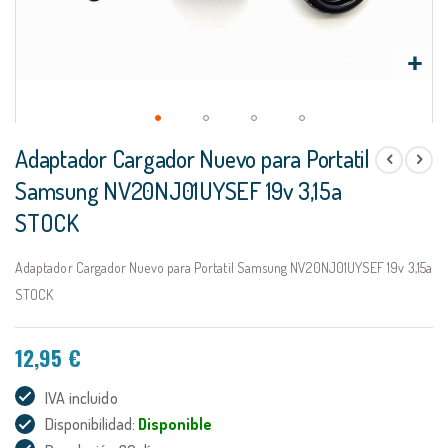
Saltar
Adaptador Cargador Nuevo para Portatil
al
comienzo
Samsung NV20NJ01UYSEF 19v 3,15a
de
STOCK
la
galería
de
Adaptador Cargador Nuevo para Portatil Samsung NV20NJ01UYSEF 19v 3,15a
imágenes
STOCK
12,95 €
IVA incluido
Disponibilidad:
Disponible