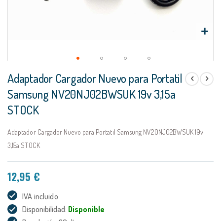
Saltar
Adaptador Cargador Nuevo para Portatil
al
comienzo
Samsung NV20NJ02BWSUK 19v 3,15a
de
STOCK
la
galería
de
Adaptador Cargador Nuevo para Portatil Samsung NV20NJ02BWSUK 19v
imágenes
3,15a STOCK
12,95 €
IVA incluido
Disponibilidad:
Disponible