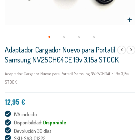
Saltar
Adaptador Cargador Nuevo para Portatil
al
comienzo
Samsung NV25CH04CE 19v 3,15a STOCK
de
la
Adaptador Cargador Nuevo para Portatil Samsung NV25CH04CE 19v 3,15a
galería
de
STOCK
imágenes
12,95 €
IVA incluido
Disponibilidad:
Disponible
Devolución 30 días
SKU: SA3-01223