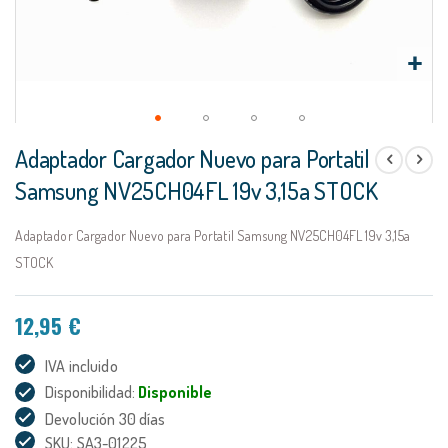
Saltar
Adaptador Cargador Nuevo para Portatil
al
comienzo
Samsung NV25CH04FL 19v 3,15a STOCK
de
la
Adaptador Cargador Nuevo para Portatil Samsung NV25CH04FL 19v 3,15a
galería
de
STOCK
imágenes
12,95 €
IVA incluido
Disponibilidad:
Disponible
Devolución 30 días
SKU: SA3-01225