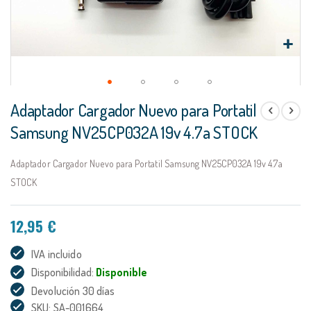
Saltar
Adaptador Cargador Nuevo para Portatil
al
comienzo
Samsung NV25CP032A 19v 4.7a STOCK
de
la
Adaptador Cargador Nuevo para Portatil Samsung NV25CP032A 19v 4.7a
galería
de
STOCK
imágenes
12,95 €
IVA incluido
Disponibilidad:
Disponible
Devolución 30 días
SKU: SA-001664