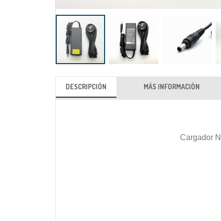
Saltar
al
DESCRIPCIÓN
MÁS INFORMACIÓN
comienzo
de
la
galería
Cargador N
de
imágenes