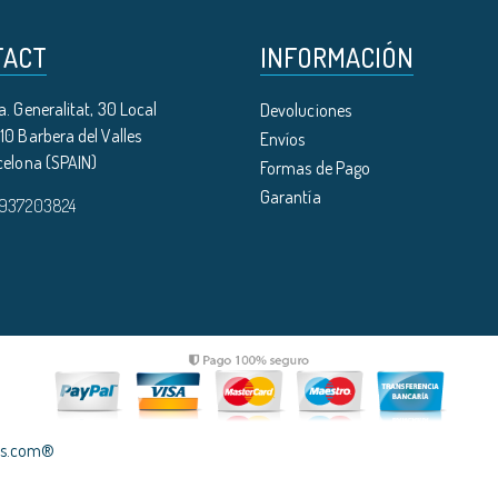
TACT
INFORMACIÓN
. Generalitat, 30 Local
Devoluciones
0 Barbera del Valles
Envíos
celona (SPAIN)
Formas de Pago
Garantía
 937203824
les.com®