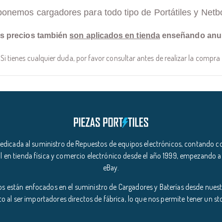
ponemos cargadores para todo tipo de Portátiles y Netb
s precios también
son aplicados en tienda
enseñando anu
Si tienes cualquier duda, por favor consultar antes de realizar la compra
icada al suministro de Repuestos de equipos electrónicos, contando co
l en tienda física y comercio electrónico desde el año 1999, empezando a
eBay.
s están enfocados en el suministro de Cargadores y Baterías desde nuestr
o al ser importadores directos de fábrica, lo que nos permite tener un s