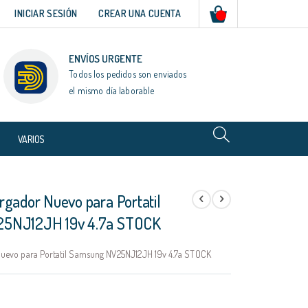
Mi cesta
INICIAR SESIÓN
CREAR UNA CUENTA
ENVÍOS URGENTE
Todos los pedidos son enviados
el mismo día laborable
VARIOS
rgador Nuevo para Portatil
5NJ12JH 19v 4.7a STOCK
uevo para Portatil Samsung NV25NJ12JH 19v 4.7a STOCK