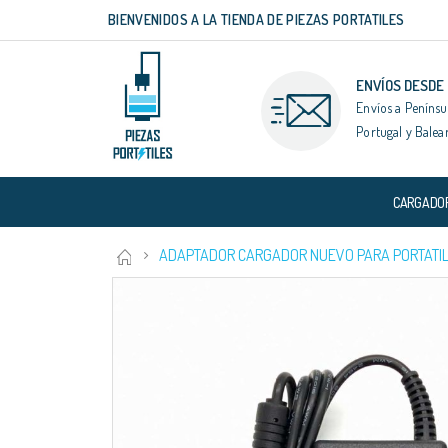
BIENVENIDOS A LA TIENDA DE PIEZAS PORTATILES
Ir
al
contenido
ENVÍOS DESDE
Envíos a Penínsu
Portugal y Balea
CARGADO
ADAPTADOR CARGADOR NUEVO PARA PORTATIL
Saltar
al
final
de
la
galería
de