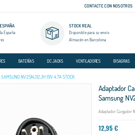
CONTACTE CON NOSOTROS
 ESPAÑA
STOCK REAL
la España
Disponible para su envío
res
Almacén en Barcelona
RES
BATERÍAS
DC JACKS
VENTILADORES
BISAGRAS
 SAMSUNG NV25NJ12JH 19V 4.7A STOCK
Adaptador Ca
Samsung NV2
Adaptador Cargador N
12,95 €