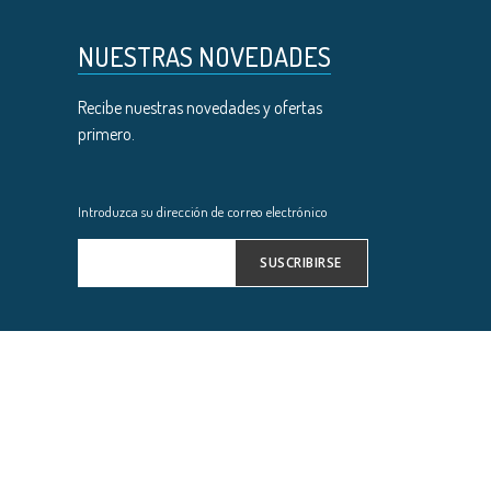
NUESTRAS NOVEDADES
Recibe nuestras novedades y ofertas
primero.
Introduzca su dirección de correo electrónico
SUSCRIBIRSE
Inscríbase
a
nuestro
boletín
de
noticias: