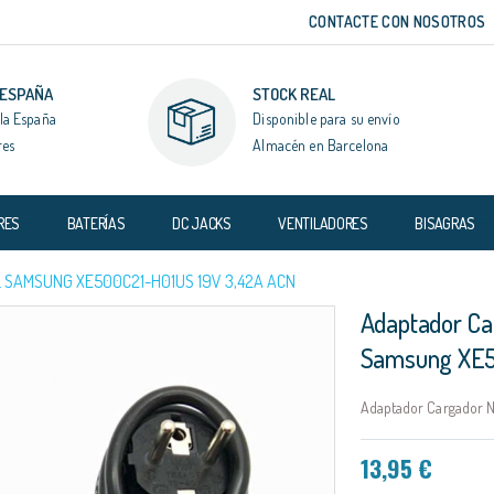
CONTACTE CON NOSOTROS
 ESPAÑA
STOCK REAL
la España
Disponible para su envío
res
Almacén en Barcelona
RES
BATERÍAS
DC JACKS
VENTILADORES
BISAGRAS
 SAMSUNG XE500C21-H01US 19V 3,42A ACN
Adaptador Ca
Samsung XE5
Adaptador Cargador N
13,95 €