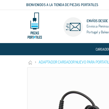
BIENVENIDOS A LA TIENDA DE PIEZAS PORTATILES
Ir
al
contenido
ENVÍOS DESDE
Envíos a Penínsu
Portugal y Balea
CARGADO
ADAPTADOR CARGADOR NUEVO PARA PORTATIL
Saltar
al
final
de
la
galería
de