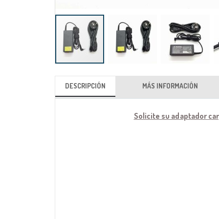
Saltar
al
DESCRIPCIÓN
MÁS INFORMACIÓN
comienzo
de
Solicite su adaptador ca
la
galería
de
imágenes