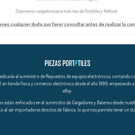
Disponemos cargadores para todo tipo de Portátiles y Netbook
ienes cualquier duda, por favor consultar antes de realizar la c
icada al suministro de Repuestos de equipos electrónicos, contando co
l en tienda física y comercio electrónico desde el año 1999, empezando a
eBay.
s están enfocados en el suministro de Cargadores y Baterías desde nuestr
o al ser importadores directos de fábrica, lo que nos permite tener un s