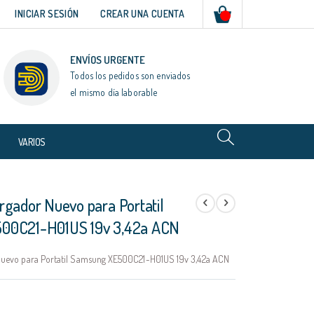
Mi cesta
INICIAR SESIÓN
CREAR UNA CUENTA
ENVÍOS URGENTE
Todos los pedidos son enviados
el mismo día laborable
VARIOS
rgador Nuevo para Portatil
00C21-H01US 19v 3,42a ACN
uevo para Portatil Samsung XE500C21-H01US 19v 3,42a ACN