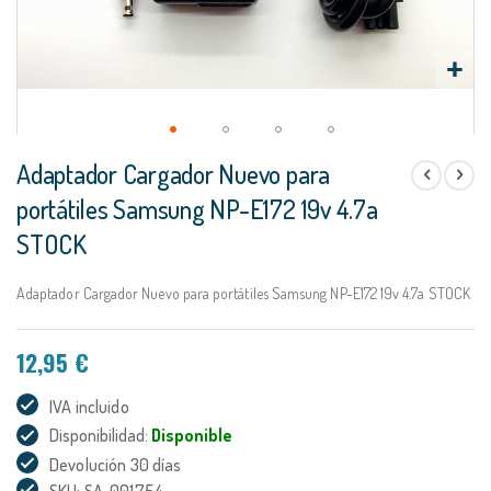
Saltar
Adaptador Cargador Nuevo para
al
comienzo
portátiles Samsung NP-E172 19v 4.7a
de
STOCK
la
galería
de
Adaptador Cargador Nuevo para portátiles Samsung NP-E172 19v 4.7a STOCK
imágenes
12,95 €
IVA incluido
Disponibilidad:
Disponible
Devolución 30 días
SKU: SA-001754