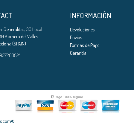
TACT
INFORMACIÓN
. Generalitat, 30 Local
Devoluciones
0 Barbera del Valles
Envíos
celona (SPAIN)
Formas de Pago
Garantía
 937203824
les.com®