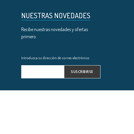
NUESTRAS NOVEDADES
Recibe nuestras novedades y ofertas
primero.
Introduzca su dirección de correo electrónico
SUSCRIBIRSE
Inscríbase
a
nuestro
boletín
de
noticias: