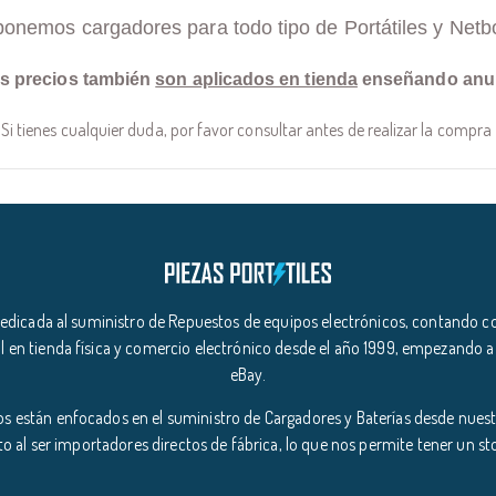
ponemos cargadores para todo tipo de Portátiles y Netb
s precios también
son aplicados en tienda
enseñando anu
Si tienes cualquier duda, por favor consultar antes de realizar la compra
icada al suministro de Repuestos de equipos electrónicos, contando co
l en tienda física y comercio electrónico desde el año 1999, empezando a
eBay.
s están enfocados en el suministro de Cargadores y Baterías desde nuestr
o al ser importadores directos de fábrica, lo que nos permite tener un s