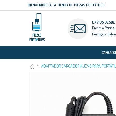
BIENVENIDOS A LA TIENDA DE PIEZAS PORTATILES
Ir
al
contenido
ENVÍOS DESDE
Envíos a Penínsu
Portugal y Balea
CARGADO
ADAPTADOR CARGADOR NUEVO PARA PORTÁTILE
Saltar
al
final
de
la
galería
de