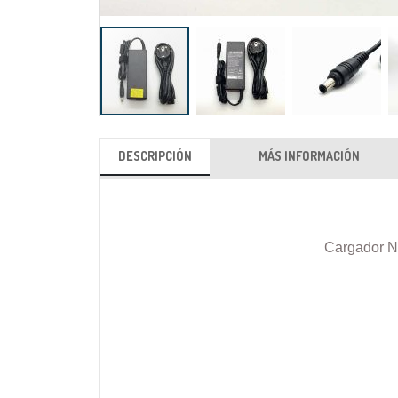
Saltar
al
DESCRIPCIÓN
MÁS INFORMACIÓN
comienzo
de
la
galería
Cargador N
de
imágenes