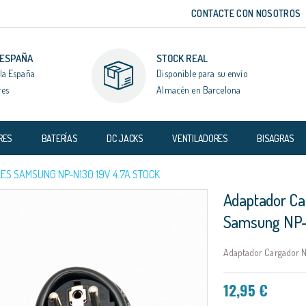
CONTACTE CON NOSOTROS
 ESPAÑA
STOCK REAL
la España
Disponible para su envío
res
Almacén en Barcelona
RES
BATERÍAS
DC JACKS
VENTILADORES
BISAGRAS
S SAMSUNG NP-N130 19V 4.7A STOCK
Adaptador Ca
Samsung NP-
Adaptador Cargador N
12,95 €