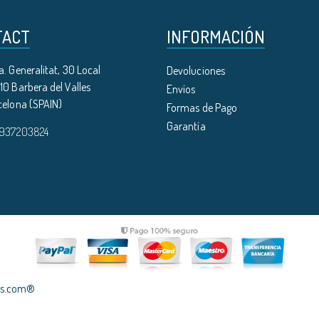
TACT
INFORMACIÓN
. Generalitat, 30 Local
Devoluciones
0 Barbera del Valles
Envíos
celona (SPAIN)
Formas de Pago
Garantía
 937203824
les.com®