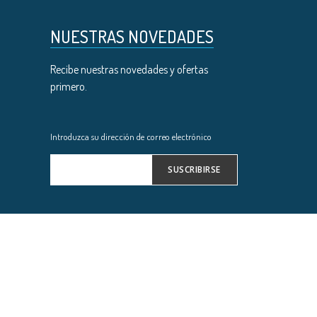
NUESTRAS NOVEDADES
Recibe nuestras novedades y ofertas
primero.
Introduzca su dirección de correo electrónico
SUSCRIBIRSE
Inscríbase
a
nuestro
boletín
de
noticias: