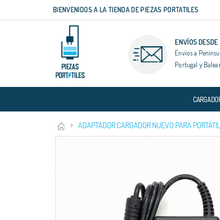
BIENVENIDOS A LA TIENDA DE PIEZAS PORTATILES
Ir
al
contenido
ENVÍOS DESDE
Envíos a Penínsu
Portugal y Balea
CARGADO
ADAPTADOR CARGADOR NUEVO PARA PORTÁTILE
Saltar
al
final
de
la
galería
de