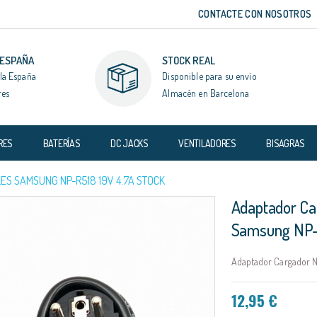
CONTACTE CON NOSOTROS
 ESPAÑA
STOCK REAL
la España
Disponible para su envío
res
Almacén en Barcelona
RES
BATERÍAS
DC JACKS
VENTILADORES
BISAGRAS
S SAMSUNG NP-R518 19V 4.7A STOCK
Adaptador Ca
Samsung NP-
Adaptador Cargador N
12,95 €