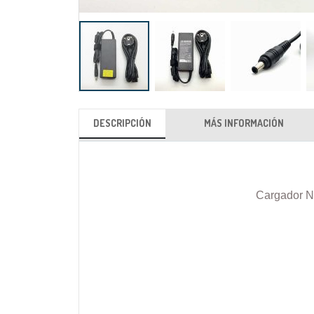
Saltar
al
DESCRIPCIÓN
MÁS INFORMACIÓN
comienzo
de
la
galería
Cargador N
de
imágenes