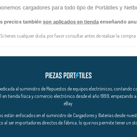
ponemos cargadores para todo tipo de Portátiles y Netb
s precios también
son aplicados en tienda
enseñando anu
Si tienes cualquier duda, por favor consultar antes de realizar la compra
icada al suministro de Repuestos de equipos electrónicos, contando co
l en tienda física y comercio electrónico desde el año 1999, empezando a
eBay.
s están enfocados en el suministro de Cargadores y Baterías desde nuestr
o al ser importadores directos de fábrica, lo que nos permite tener un s