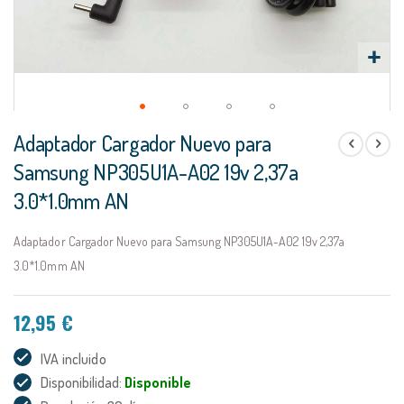
Saltar
Adaptador Cargador Nuevo para
al
comienzo
Samsung NP305U1A-A02 19v 2,37a
de
3.0*1.0mm AN
la
galería
de
Adaptador Cargador Nuevo para Samsung NP305U1A-A02 19v 2,37a
imágenes
3.0*1.0mm AN
12,95 €
IVA incluido
Disponibilidad:
Disponible