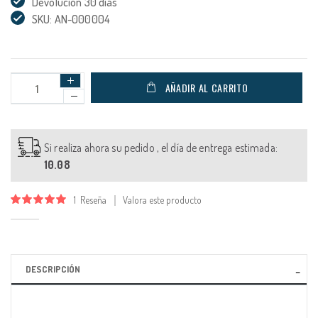
Devolución 30 días
SKU: AN-000004
AÑADIR AL CARRITO
Si realiza ahora su pedido , el día de entrega estimada:
10.08
1
Reseña
Valora este producto
Valoración:
100
100
% of
DESCRIPCIÓN