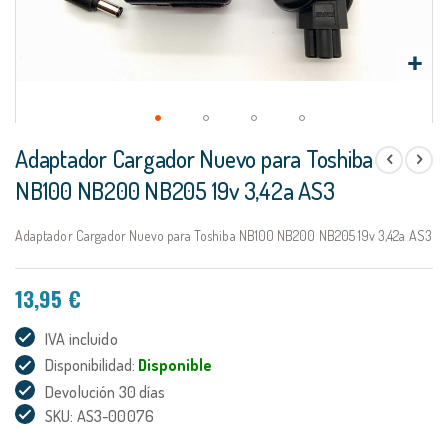
Saltar
Adaptador Cargador Nuevo para Toshiba
al
comienzo
NB100 NB200 NB205 19v 3,42a AS3
de
la
Adaptador Cargador Nuevo para Toshiba NB100 NB200 NB205 19v 3,42a AS3
galería
de
imágenes
13,95 €
IVA incluido
Disponibilidad:
Disponible
Devolución 30 días
SKU: AS3-00076